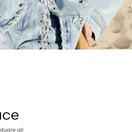
ace
iduare gli